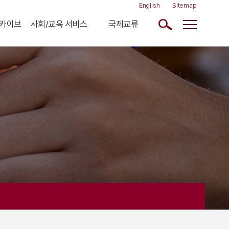
English
Sitemap
아카이브
사회/교육 서비스
국제교류
방법
김준엽 렉처
최근활동
비교사 강좌
방문학자
CMK 아세안 스쿨
협력연구소
일본고문서강독
관련연구기관
학문후속세대세미나
계
시민강좌
차이나 강좌
일사아카데미