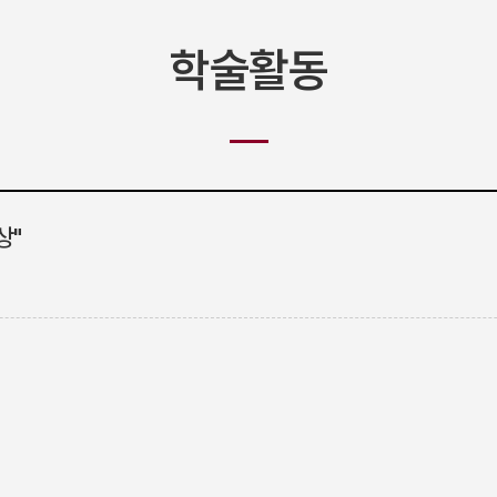
중동·이슬람센터
글로벌AI안보센터
학술활동
상"