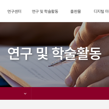
연구센터
연구 및 학술활동
출판물
디지털 
비교사연구센터
연구 프로젝트
새책소개
개요와 이용
중국연구센터
학술활동
학술지
아연
중국역사연구센터
학술자료
총서
한국
연구 및 학술활동
대만연구센터
간행물
중국
한반도평화와 미국연
단행본
일본
구센터
한국대만관
일본연구센터
한일관계
아세안센터
기타
아프리카연구센터
동영상
아시아이주연구센터
동아시아정치사상센
터