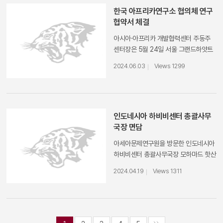
한국 아프리카연구소 협의체 연구
협약서 체결
아시아·아프리카 개발협력센터 주동주
센터장은 5월 24일 서울 그랜드하얏트
호텔에서 개최된 2024 한국 아프리카
2024.06.03
Views 1299
국제학술포럼에 참가하고 국내 유관기관
들과 한국 아프리카연구소 협의체 발족
을 위한 공동협약을 체결하였다. 동포럼
에서는 6월 4-5일 개최되는 한국 아프
리카 정상회의를 앞두고 모로코, 탄자니
인도네시아 하비비센터 총괄사무
아, 이집트, 튀니지, 르완다 등 한국 주재
국장 면담
아프리카 각국 대사들과 국내 연구기관
아세아문제연구원을 방문한 인도네시아
의 대표들이 참가하여 한국과 아프리카
하비비센터 총괄사무국장 모하마드 핫산
의 협력을 논의하였다. 한편 국내 아프
안소리(Mohammad Hasan
리카 연구기관의 대표들은 협의체 발족
2024.04.19
Views 1311
ANSORI) 박사와 면담을 하고, 연구 교
을 통해 학술 연구 증진 및 전문가 양성
류 활성화 및 네트워크 구축 등에 대해
을 위해 상호 협력한다는 협약서에 서명
논의하였다.
하는 행사를 가졌다. 동협약에 가입한 9
개 연구기관은 다음과 같다: 고려대 아세