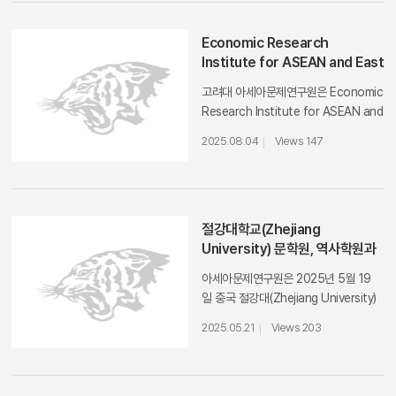
Economic Research
Institute for ASEAN and East
Asia(ERIA) 와의 MOU 체결
고려대 아세아문제연구원은 Economic
Research Institute for ASEAN and
East Asia(ERIA)와 교류협력을 위한
2025.08.04
Views 147
MOU를 체결하였습니다.ERIA는 2007
년 제3차 동남아시아정상회의에서 동남
아시아 국가 정상들에 의해 설립된 국제
기구로 인도네시아에 사무소를 두고 있
습니다. ERIA 홈페이지 링크 ☞
절강대학교(Zhejiang
ERIA and Korea University Forge
University) 문학원, 역사학원과
New Partnership on Regional
협약 체결
아세아문제연구원은 2025년 5월 19
Policy and Research ​​
일 중국 절강대(Zhejiang University)
문학원(School of Literature), 역사
2025.05.21
Views 203
학원(School of History)와 학술교류
협력을 위한 협약을 체결하였다.