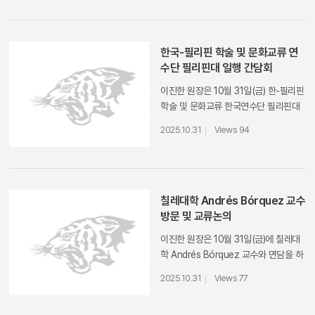
방안에 대해 논의하였다.
한국-필리핀 학술 및 문화교류 연
수단 필리핀대 일행 간담회
이진한 원장은 10월 31일(금) 한-필리핀
학술 및 문화교류 한국연수단 필리핀대
학교 일행을 맞아 교류 및 협력을 위한
2025.10.31
Views 94
간담회를 진행했다.간담회에 이어 필리
핀대학교 Bernard Leo Karganilla 교
수의 "The Second World War and
the Development of the Filipino
Anti-Japanese Guerrilla
칠레대학 Andrés Bórquez 교수
Movement" 발표로 워크숍을 진행했
방문 및 교류논의
다.
이진한 원장은 10월 31일(금)에 칠레대
학 Andrés Bórquez 교수​와 면담을 하
고, 연구 교류 활성화 및 네트워크 구축
2025.10.31
Views 77
등에 대해 논의하였다.