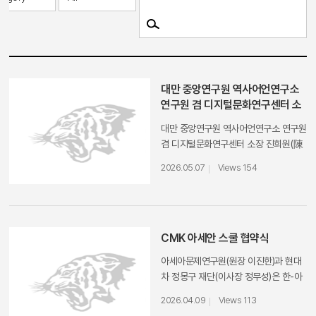
대만 중앙연구원 역사어언연구소
연구원 겸 디지털문화연구센터 소
장 진희원(陳熙遠) 박사 면담
​대만 중앙연구원 역사어언연구소 연구원
겸 디지털문화연구센터 소장 진희원(陳
熙遠) 박사가 아세아문제연구원을 방문
2026.05.07
Views 154
하여 양 기관의 연구 자료 교환과 학술
교류 등에 관해 논의하였다. 진희원(陳
熙遠) 박사는 하버드대에서 역사 및 동
아시아 언어 연구로 박사학위를 취득한
명청사 및 당안(檔案·기록물) 연구의 권
CMK 아세안 스쿨 협약식
위자이다. 현재 대만 중앙연구원 역사어
아세아문제연구원(원장 이진한)과 현대
언연구소 연구원이자 디지털문화연구센
차 정몽구 재단(이사장 정무성)은 한-아
터 소장으로 재직하고 있으며, 국립대만
세안 관계의 미래를 이끌어갈 인재를 육
대학과 국립타이베이대학에서 가르치고
2026.04.09
Views 113
성하기 위하여, 4월 8일 서울 온드림 소
있다. 특히 새로운 사료의 발굴과 디지털