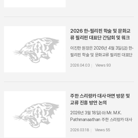
사이어티에서 ‘CMK 아세안 스쿨’ 운영
아카이브 구축을 결합한 연구 방법론을
에 관한 업무협약을 재체결하였다.
개척하며 대만 디지털 인문학 연구를 선
CMK 아세안 스쿨은 한-아세안 협력을
도하는 연구자이다.​
선도할 실무형 글로벌 리더를 양성하기
위하여 2023년 설립되었다. 양 기관은
2026 한-필리핀 학술 및 문화교
지난 3년간 국내 대학생을 대상으로 국
류 필리핀 대표단 간담회 및 워크
내 강의, 현지 탐방, 세미나, 포럼 등의
숍
이진한 원장은 2026년 4월 3일(금) 한-
교육 프로그램을 제공해 왔으며, 이번 재
필리핀 학술 및 문화교류 필리핀 대표단
협약을 통해 2029년 3월까지 미래 인
을 맞아 교류 및 협력을 위한 간담회를
재 육성에 지원을 아끼지 않을 예정이
2026.04.03
Views 93
가졌다. 간담회에 이어 필리핀대학교
다.
Bernard Leo Karganilla 교수의 "제2
차 세계대전과 아세안" 주제 발표로 워크
숍을 진행했다.​
주한 스리랑카 대사 아연 방문 및
교류 진흥 방안 논의
2026년 3월 18일(수) Mr. M.K.
Pathmanaathan 주한 스리랑카 대사
가 아세아문제연구원에 방문하여, 고려
2026.03.18
Views 55
대와 스리랑카 대학 간의 학술 교류 진흥