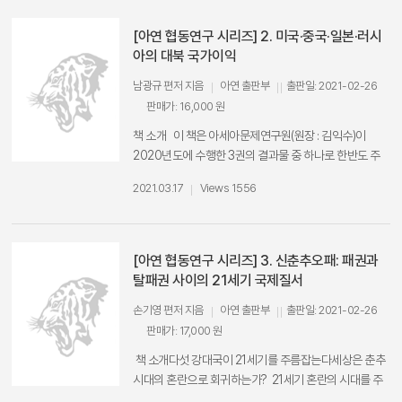
(IoT), 빅데이터, 블록체인, 로봇기술, 드론 등의 디지털
을 진단하고 전망할 뿐만 아니라, 동시에 가치와 이념, 제
전환 기술이 급속히 발전하면서 우리 일상생활 방식이 변
도가 뚜렷하게 다른 지리적으로 이웃하는 동아시아 국가
[아연 협동연구 시리즈] 2. 미국·중국·일본·러시
화했을 뿐만 아니라, 기업의 비즈니스 모델, 전략이 바뀌
들이 초강대국 중국과 어떻게 공존해 갈 것인가에 대한 대
아의 대북 국가이익
게 되었다. 더욱이 코로나 19의 확산으로 인한 비대면 업
응책의 탐색이기도 하다. 왜냐하면 중국의 부상으로 재편
남광규 편저 지음
아연 출판부
출판일: 2021-02-26
무 수요의 증가로 디지털 전환 기술의 적용 범위가 늘어나
되고 있는 동아시아 질서의 발전 방향과 동아시아 질서의
판매가: 16,000 원
고 의료 및 바이오 분야에서의 디지털 전환수요도 크게 증
재구성 과정에서 국제사회와 중국의 이웃국가가 중국과
가하게 되었다. 국가들 간에도 유통, 금융·보험, 의료, 법
의 관계를 어떻게 재설정해야 되는가는 각 국의 대전략 수
책 소개 이 책은 아세아문제연구원(원장 : 김익수)이
률, 교육 등의 분야에서 디지털 전환에 관한 기술경쟁력
립의 출발점이기 때문이다. ​ ​​도입 : 중국의 부상 : 새로운 문
2020년도에 수행한 3권의 결과물 중 하나로 한반도 주
우위를 선점하기 위한 정책경쟁이 치열하게 전개되면서
명 형성의 길인가? (이정남) 제1부 새로운 문명 강대국이
변 동북아 4국의 북한에 대한 개별적인 국가이익을 핵문
기업 간 디지털 기술경쟁의 결과가 국가경쟁력을 좌우하
2021.03.17
Views 1556
될 수 있을 것인가?1장 21세기 중국, 부강 너머 상상할 수
제 등을 비롯한 북한문제에 대한 입장을 중심으로 살펴보
는 시대가 열리게 되었다. 이러한 상황에서 디지털 전환
있는가 : 중국의 '메타서사'와 소프트파워의 딜레마 (조경
고 있다. 미국, 중국, 일본, 러시아가 현재 시점에서 독자적
에 관한 동북아 주요국의 산업 및 기술발전 상황을 살펴
란)2장 '중국식' 정치체제모델 : 보편성을 획득할 수 있을
관점에서 보는 북한에 대한 국가이익을 분석하고 결론을
본 다음, 국가 간 전략경쟁과 협력 구도를 파악하는 것은
까? (이정남)3장 '천하'의 귀환을 어떻게 이해할 것인가? :
도출하고 있으며 이를 통해 향후 한국의 외교방향과 대북
[아연 협동연구 시리즈] 3. 신춘추오패: 패권과
매우 시의적절할 뿐만 아니라, 향후 우리나라의 산업구조
'국민국가' 중국에서 '천하' 중국으로 (전인갑) 제2부 부상
정책에 도움이 되는 시사점을 제시하고 있다. 여기에 유엔
탈패권 사이의 21세기 국제질서
개편과 디지털 기술경쟁력 향상에 중요한 시사점을 줄 것
전략 : 평화적 부상은 가능한가?4장 중국의 세계질서 구
의 대북논의들 중 북한인권 문제를 함께 담고 있다. 우선
으로 본다. 연구 결과, 디지털 기술은 미국이 선도적 위치
손기영 편저 지음
아연 출판부
출판일: 2021-02-26
상과 일대일로의 역할 (표나리)5장 중국의 전략문화와
본서는 북한에 대한 동북아 4국의 국가이익을 분석한 종
를 점하고 있지만, 중국이 막대한 자본력과 인적자원을 바
미-중 군사 관계 (기세찬)6장 중국의 2050년 글로벌 강
판매가: 17,000 원
합적인 연구가 없다는 점에서 일단 주제에 대한 의미를 부
탕으로 미국을 빠른 속도로 추격하고 있음을 알 수 있었
군 건설 구상과 안보적 함의 (이상국) 제3부 중국은 글로
여할 수 있고 그런 점에서 한국과 관련한 내용은 논의에
책 소개다섯 강대국이 21세기를 주름잡는다세상은 춘추
다. 일본은 디지털 기술 전반에 대한 투자를 확대하기보다
벌 거버넌스체제를 어떻게 장악하고자 하는가?7장 지역
필요한 부분만 담고 최대한 배제시켰다. 필자들은 일본만
시대의 혼란으로 회귀하는가?​ 21세기 혼란의 시대를 주
는 기술 선도 분야에 투자를 집중하여 이들 분야에서 기술
다자안보제도에서 중국의 제도적 균형 전략 : SCO와
제외하고 미국, 중국, 러시아를 각각 분석함에 있어서 한
름잡을 강대국은 누구인가? 미·중 패권 경쟁이 한창이지