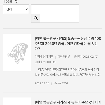
5
Total
[아연 협동연구 시리즈] 5.중국공산당 수립 100
주년과 2050년 중국 : 어떤 강대국이 될 것인
가?
이정남 편저 지음
아연출판부
출판일: 2022-02-17
판매가: 20,000 원
미중 경쟁이 전면화된 현 시점에서 중국의 부상 전략
및 성공 가능성이 재차 주목받고 있다. 2017년부터 강화
된 미국의 대중국 견제와 COVID-19 펜데믹으로 인해 중
2022.03.04
Views 2202
국의 부상은 전례없는 난관에 봉착해 있다. 한마디로 중공
100년을 통하여 글로벌 강대국으로 부상한 중국이 명실
상부한 수퍼파워가 될 수 있는 것인가는 여전히 불명확한
상황이다. 동시에 펜데믹 과정에서 나타난 미국의 거버넌
[아연 협동연구 시리즈] 4.동북아 주요국의 디지