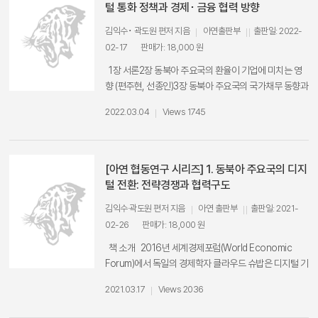
스의 혼란과 국제사회에서의 역할의 한계에 주목하면서
털 통화 정책과 경제･ 금융 협력 방향
미중간 국력의 전환이 생각보다 빠르게 나타날 수 있다는
김익수･ 곽도원 편저 지음
아연출판부
출판일: 2022-
주장도 제기되고 있는 상황이다. 따라서 중국공산당 건설
02-17
판매가: 18,000 원
100년이라는 시점에서 중국이 구상하는 부상전략과 비
전에 대한 연구가 절실한 상황이다. 이에 이 책은 중국
1장 서론2장 동북아 주요국의 환율이 기업에 미치는 영
공산당 설립 100주년이 되는 2021년을 계기로 중국공산
향 (편주현, 선종인)3장 동북아 주요국의 국가채무 동향과
당이 지난 100년 간 이룩한 업적과 성과를 평가하고, 현
진단 (이동은)4장 바이든 행정부의 통상정책과 동북아 지
재 중국공산당이 직면한 도전에 대한 심층적인 분석을 함
2022.03.04
Views 1745
역에 대한 정책적 함의 (장용준)5장 동북아 주요국의 국가
으로써, 중국공산당의 목표대로 중국은 글로벌 종합강대
간 교역의 확대와 경기변동 동조성 (곽도원)6장 동북아 주
국으로 부상할 수 있을 것인가를 평가하고 전망한다. 특히
요국의 디지털 화폐 도입 현황 및 정부 정책 (이솔)7장 중
이 책은 2050년 중국은 어떤 강대국이 될 것인가에 대해
국의 디지털 통화(DCEP) 발행 배경과 정책적 함의(김익
[아연 협동연구 시리즈] 1. 동북아 주요국의 디지
초점을 맞추어서 분석하고자 한다. 그 이유는 중국 공산당
수)8장 결론
털 전환: 전략경쟁과 협력구도
은 2017년 19차 당대회에서 2035년까지 전면적 근대화
의 실현, 2050년까지 국제사회를 선도할 수 있는 종합강
김익수·곽도원 편저 지음
아연 출판부
출판일: 2021-
대국 부상이라는 계획표를 제시하여, 2050년을 사실상
02-26
판매가: 18,000 원
중국몽이 실현되는 시점으로 간주하고 있기 때문이다.
책 소개 2016년 세계경제포럼(World Economic
따라서 이 책은 2050년에 중국은 어떤 강대국이 될 것인
Forum)에서 독일의 경제학자 클라우드 슈밥은 디지털 기
가? 중국은 과연 미국을 초월한 글로벌 슈퍼파워가 될 것
술 혁신이 앞으로 세계에서 경제 및 사회를 극적으로 변화
인가? 이것을 가능하게 하기 위한 중국의 전략은 무엇인
2021.03.17
Views 2036
시키는 토대가 될 것이라고 주장하며 4차 산업혁명 시대
가? 등에 대한 종합적 분석을 진행하고 있다. 이런 분석은
의 도래를 선포하였다. 이후ﾠ인공지능(AI), 사물인터넷
중국 공산당 수립 100주년을 평가하고 미래 중국의 부상