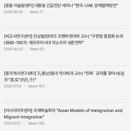
연] 나가시마 히로키 “한국 근현대사 연구와 ‘일기’ 자료의 위치”아연 대회의실일본
[중동·이슬람센터]
대중동 긴급진단 세미나 "한국-UAE 경제협력방안"
연구센터05월 29일(금)~06월 19(금) 19:00~21:00제3회 일사아카데미 “백촌강
2026.08.05
Views 17
전투에서 청일전쟁까지: 네 번의 전쟁으로 본 동아시아”성북문화원일본연구센터
06월 11일(목)13:00~18:00KIEP공동세미나 “글로벌 분절화 시대의 한-아프리카
협력 방향과 과제”CJ법학관 리베리타스홀아프리카연구센터06월 26일
(금)14:00~18:00세미나 “강대국의 중동정책”서강대 유로메나연구소중동이슬람
[비교사연구센터]
진상필(덴마크 코펜하겐대학 교수) "구한말 중립화 논의
센터07월 02일(목) 제5차 세계인문사회학술대회 “소버린 AI시대 인문사회과학의
(1882-1907): 제국주의시대 약소국의 생존전략"
과제”충남대 경상관 3층통일과 국제평화센터07월 04일(토) [해외학자 특별강연]
2026.08.03
Views 82
王广义 “중국 동북지역사”아연 대회의실 07월 08일(수)16:00~17:50[옥산 대만
연구 강좌 시리즈] 제2회 쩡위전(국방대 전략대학원 교수) 아연 대회의실대만연구센
터07월 14일(화)16:00~17:40[옥산 대만연구 강좌 시리즈] 제3회 류치펑(국립중
산대 교수)아연 대회의실대만연구센터07월 21일(화) 세미나 “중국식 담론체계와
[중국역사연구센터]
孔勇(산동대 역사학과 교수) "`진짜` 공자를 찾아서(追
국제학술 교류”아연 대회의실중국연구센터 08월 12일(수)16:00~18:00[해외학자
寻“真实”的孔子)"
특별강연] 孔勇(산동대 교수) “‘진짜’ 공자를 찾아서”아연 대회의실중국역사연구센
2026.07.29
Views 154
터08월 21일(금)09:00~18:00국제학술회의 “아시아의 이민과 이민자 통합: 비교
적 관점”백주년기념관아시아이주연구센터08월 21일(금)16:00~18:00진상필(코
펜하겐대학) “구한말 중립화 논의(1882-1907): 제국주의시대 약소국의 생존전
략”아연 대회의실비교사연구센터09월 08일(화)10:20~12:20김준엽렉처문과대
[아시아이주센터]
국제학술회의 "Asian Models of Immigration and
학 132호 09월 09일(수)13:00~18:00김준엽 기념 학술회의 “세계속의 한국 독립
Migrant Integration"
운동”아연 대회의실문과대,(재)사회과학원10월 02일(금)13:30~18:00황민화 정
2026.07.27
Views 148
책 하의 조선, 대만(가)아연 대회의실 일본연구센터10월 24일(토) 제14회 동아시아
공동체포럼중국 칭화대학 11월 20일(금)09:30~17:00고대-지린대-산동대-중앙