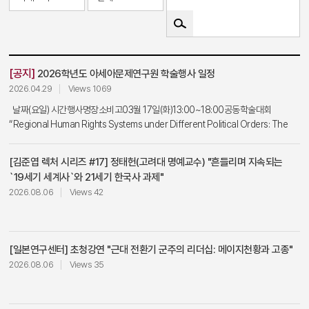
[공지]
2026학년도 아세아문제연구원 학술행사 일정
2026.04.29
Views 1069
날짜(요일) 시간행사명장소비고03월 17일(화)13:00~18:00공동학술대회
“Regional Human Rights Systems under Different Political Orders: The
EU and ASEAN in Comparison”아연 대회의실법전원 공동주최03월 20일
(금)14:00~18:00AI와 국가안보: 방법론과 전망아연 대회의실글로벌AI안보센터
[김준엽 렉처 시리즈 #17] 정태헌(고려대 명예교수) "흔들리며 지속되는
04월 03일(금)10:00~12:00한-필리핀 워크숍 “제2차 세계대전과 아세안”아연 대
`19세기 세계사`와 21세기 한국사 과제"
회의실 04월 03일(금)15:00~17:00[초청강연] 전쟁과 일본영화: 전쟁 때 일본인
2026.08.06
Views 42
은 어떤 영화를 만들고 보았나아연 대회의실일본연구센터04월 15일
(수)10:30~12:00[KU Distinguished Lecture Forum] Bernadette Fernandez
주한 필리핀대사아연 대회의실 05월 08일(금)12:30~14:00[옥산 대만연구 강좌
시리즈] 제1회 “기로에 선 글로벌 보건 거버넌스”아연 60주년기념실대만연구센터
[일본연구센터]
초청강연 "근대 전환기 군주의 리더십: 메이지천황과 고종"
05월 08일(금)15:30~18:00한-대만 국제회의 “인도태평양 질서 재편과 비전통 안
2026.08.06
Views 35
보 거버넌스의 전환”아연 60주년기념실대만연구센터05월 19일
(화)16:00~18:00[초청강연] 유인선 “19세기 중국-베트남 관계와 조공제도: 이상화
현실”아연 대회의실중국역사연구센터05월 26일(화)15:00~17:00[전문가 초청강