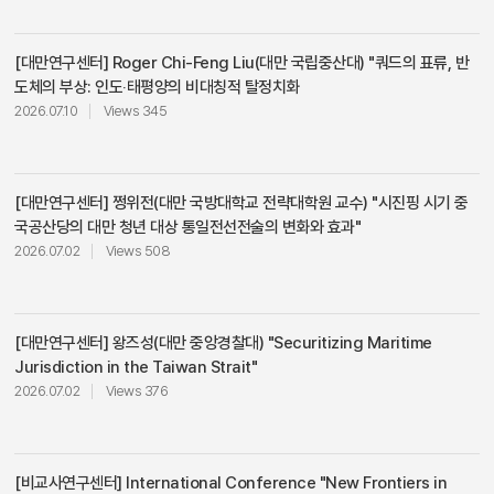
대 공동학술회의 “격변하는 동아시아 질서와 각국의 대응”백주년기념관 중국연구센
터12월 04일(금)09:30~18:00[제3회 한국대만전망포럼]아연 대회의실대만연구
[대만연구센터]
Roger Chi-Feng Liu(대만 국립중산대) "쿼드의 표류, 반
센터
도체의 부상: 인도‧태평양의 비대칭적 탈정치화
2026.07.10
Views 345
[대만연구센터]
쩡위전(대만 국방대학교 전략대학원 교수) "시진핑 시기 중
국공산당의 대만 청년 대상 통일전선전술의 변화와 효과"
2026.07.02
Views 508
[대만연구센터]
왕즈성(대만 중앙경찰대) "Securitizing Maritime
Jurisdiction in the Taiwan Strait"
2026.07.02
Views 376
[비교사연구센터]
International Conference "New Frontiers in