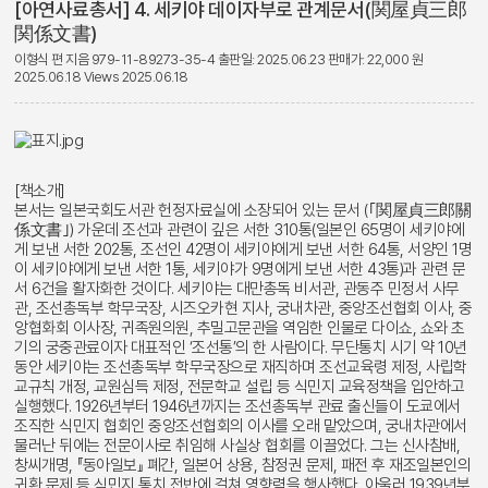
[아연사료총서] 4. 세키야 데이자부로 관계문서(関屋貞三郎
関係文書)
이형식 편 지음
979-11-89273-35-4
출판일: 2025.06.23
판매가: 22,000 원
2025.06.18
Views 2025.06.18
[책소개]
본서는 일본국회도서관 헌정자료실에 소장되어 있는 문서 (｢関屋貞三郎關
係文書｣) 가운데 조선과 관련이 깊은 서한 310통(일본인 65명이 세키야에
게 보낸 서한 202통, 조선인 42명이 세키야에게 보낸 서한 64통, 서양인 1명
이 세키야에게 보낸 서한 1통, 세키야가 9명에게 보낸 서한 43통)과 관련 문
서 6건을 활자화한 것이다. 세키야는 대만총독 비서관, 관동주 민정서 사무
관, 조선총독부 학무국장, 시즈오카현 지사, 궁내차관, 중앙조선협회 이사, 중
앙협화회 이사장, 귀족원의원, 추밀고문관을 역임한 인물로 다이쇼, 쇼와 초
기의 궁중관료이자 대표적인 ‘조선통’의 한 사람이다. 무단통치 시기 약 10년
동안 세키야는 조선총독부 학무국장으로 재직하며 조선교육령 제정, 사립학
교규칙 개정, 교원심득 제정, 전문학교 설립 등 식민지 교육정책을 입안하고
실행했다. 1926년부터 1946년까지는 조선총독부 관료 출신들이 도쿄에서
조직한 식민지 협회인 중앙조선협회의 이사를 오래 맡았으며, 궁내차관에서
물러난 뒤에는 전문이사로 취임해 사실상 협회를 이끌었다. 그는 신사참배,
창씨개명, 『동아일보』 폐간, 일본어 상용, 참정권 문제, 패전 후 재조일본인의
귀환 문제 등 식민지 통치 전반에 걸쳐 영향력을 행사했다. 아울러 1939년부