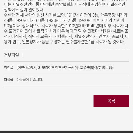
터는 재일조선인의 통제단체인 중앙협화회 이사장에 취임하여 재일조선인
정책에도 깊이 관여했다.
수록한 전체 서한의 발신 시기를 보면, 1910년 이전이 3통, 학무국장 시기가
44통, 1920년대가 66통, 1930년대가 75통, 1940년 이후 시기의 서한이
90통이다. 상대적으로 사료가 부족한 1910년대와 1940년대 이후 사료가 다
수 포함되어 있어 사료적 가치가 매우 높다고 할 수 있겠다. 세키야 사료는 조
선지배정책사, 식민지 교육사, 지방행정사, 재일조선인사, 언론사, 종교사, 이
왕가 연구, 일본정치사 등을 구명하는 필수불가결한 1급 사료가 될 것이다. ​
첨부파일
이전글
[아연사료총서] 3. 모리야 에이후 관계문서(守屋榮夫關係文書目錄)
2021.05.13
다음글
다음글이 없습니다.
목록